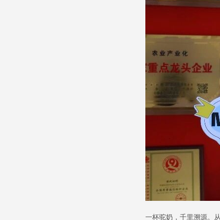
一杯驼奶，千里溯源。