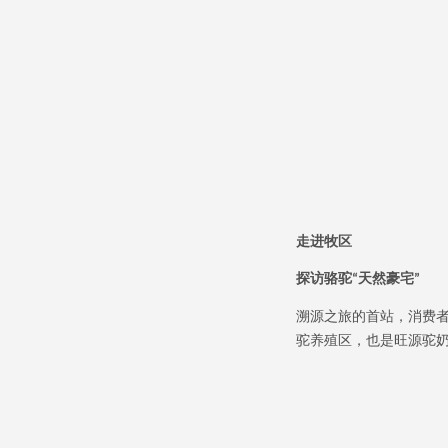
走进牧区
探访骆驼
天然豪宅
“
”
溯源之旅的首站，消费
驼养殖区，也是旺源驼