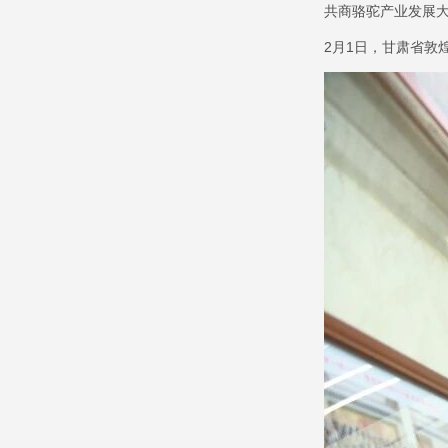
共商骆驼产业发展
2
月
1
日，甘肃省敦