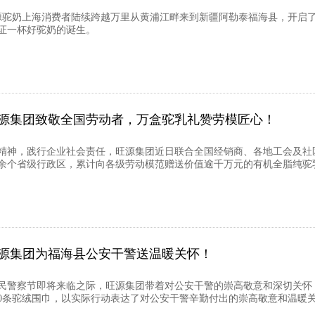
旺源驼奶上海消费者陆续跨越万里从黄浦江畔来到新疆阿勒泰福海县，开启
证一杯好驼奶的诞生。
源集团致敬全国劳动者，万盒驼乳礼赞劳模匠心！
精神，践行企业社会责任，旺源集团近日联合全国经销商、各地工会及社区
0余个省级行政区，累计向各级劳动模范赠送价值逾千万元的有机全脂纯
源集团为福海县公安干警送温暖关怀！
人民警察节即将来临之际，旺源集团带着对公安干警的崇高敬意和深切关怀
00条驼绒围巾，以实际行动表达了对公安干警辛勤付出的崇高敬意和温暖