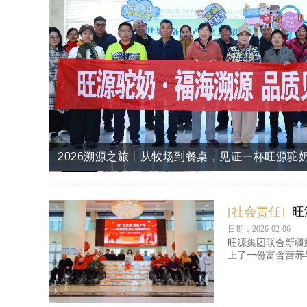
[社会责任]
3
日期：2026-02-14
随着旺源驼奶各大
圆满落下帷幕。
30天，60000罐！旺源集团大型公益捐赠行动圆
跨越4000公里的信任：200余名上海消费者溯源
2026溯源之旅丨从牧场到餐桌，见证一杯旺源驼奶
[社会责任]
旺
日期：2026-02-06
旺源集团联合新疆
上了一份富含营养