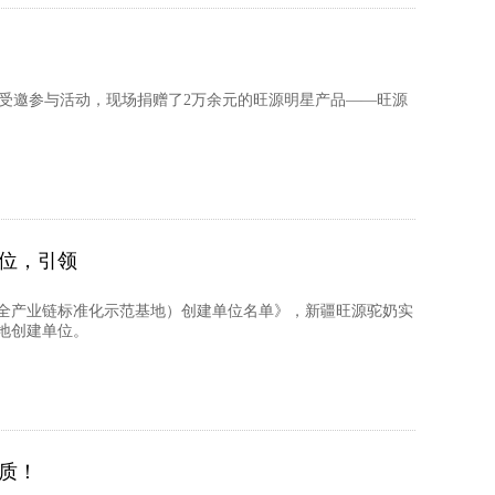
团受邀参与活动，现场捐赠了2万余元的旺源明星产品——旺源
位，引领
全产业链标准化示范基地）创建单位名单》，新疆旺源驼奶实
地创建单位。
质！