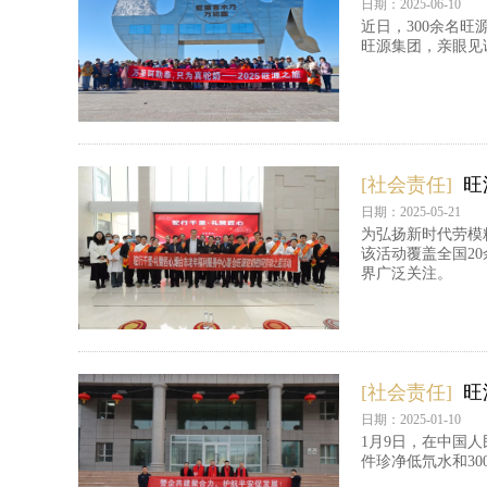
日期：2025-06-10
近日，300余名
旺源集团，亲眼见
[社会责任]
旺
日期：2025-05-21
为弘扬新时代劳模
该活动覆盖全国2
界广泛关注。
[社会责任]
旺
日期：2025-01-10
1月9日，在中国
件珍净低氘水和3