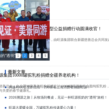
0天，60000罐！旺源集团大型公益捐赠行动圆满收官！
公益领取点最后一份物资核销完毕，由旺源集团联合新疆慈善总会共同发起的
满收官！
旺源！
的“透明”旅程！
1
2
3
4
5
最新文章
源集团10000罐驼乳粉捐赠全疆养老机构！
慈善总会，向全疆98家养老机构捐赠总计10000罐旺源有机全脂纯驼乳
跨越4000公里的信任：200余名上海消费者溯源旺源！
与关爱的春节健康礼。
2026溯源之旅丨从牧场到餐桌，见证一杯旺源驼奶的“透明”旅程！
旺源大爱暖全国，万罐驼乳粉传递爱心力量！