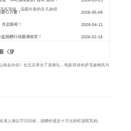
2026-05-23
 开拓突破、温暖向善的非凡旅程
递爱心力量！
2026-05-09
，共启新程！
2026-04-11
型公益捐赠行动圆满收官！
2026-02-14
看《穿
越山海走向你》在北京举办了首映礼，电影讲述哈萨克族牧民与
8名老人致以节日问候，捐赠价值近十万元的旺源驼乳粉。