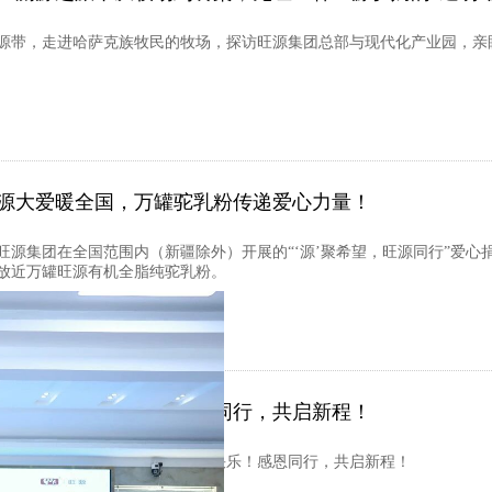
源带，走进哈萨克族牧民的牧场，探访旺源集团总部与现代化产业园，亲
源大爱暖全国，万罐驼乳粉传递爱心力量！
日，旺源集团在全国范围内（新疆除外）开展的“‘源’聚希望，旺源同行”
放近万罐旺源有机全脂纯驼乳粉。
源19周岁生日快乐！感恩同行，共启新程！
十九载春华秋实，旺源19周岁生日快乐！感恩同行，共启新程！