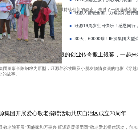
回望，旺源集团以踏实稳健的步伐，以持续创新的姿态，走过了一段满载荣耀
旺源大爱暖全国，万罐驼乳粉传
旺源19周岁生日快乐！感恩同行
30天，60000罐！旺源集团大
暖上映丨“骆驼爷爷”陈钢粮的创业传奇搬上银幕，一起来
旺源集团董事长陈钢粮为原型，旺源养驼牧民及小朋友倾情参演的电影《穿
赴的故事。
源集团开展爱心敬老捐赠活动共庆自治区成立70周年
县敬老院开展“国盛家和万事兴 旺源送暖望团圆”敬老爱老捐赠活动，向7