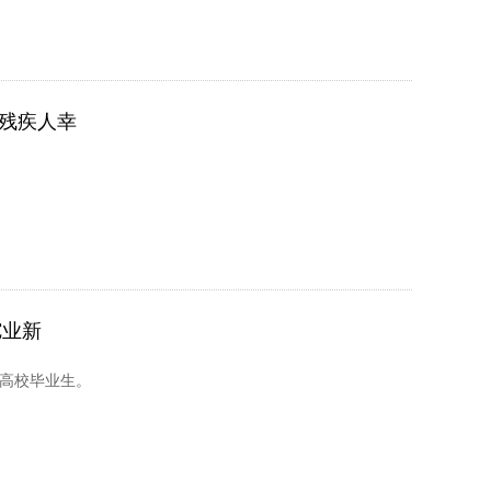
残疾人幸
驼业新
名高校毕业生。