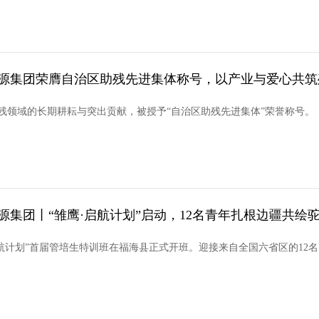
源集团荣膺自治区助残先进集体称号，以产业与爱心共筑
残领域的长期耕耘与突出贡献，被授予“自治区助残先进集体”荣誉称号。
源集团丨“雏鹰·启航计划”启动，12名青年扎根边疆共绘
启航计划”首届管培生特训班在福海县正式开班。迎接来自全国六省区的12