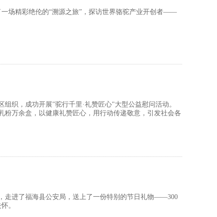
了一场精彩绝伦的“溯源之旅”，探访世界骆驼产业开创者——
组织，成功开展"驼行千里·礼赞匠心"大型公益慰问活动。
驼乳粉万余盒，以健康礼赞匠心，用行动传递敬意，引发社会各
，走进了福海县公安局，送上了一份特别的节日礼物——300
关怀。