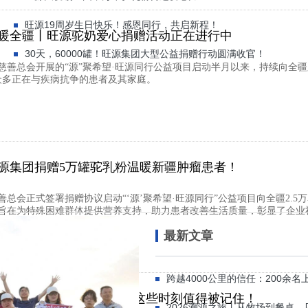
旺源19周岁生日快乐！感恩同行，共启新程！
暖全疆丨旺源驼奶爱心捐赠活动正在进行中
30天，60000罐！旺源集团大型公益捐赠行动圆满收官！
慈善总会开展的“源”聚希望·旺源同行公益项目启动半月以来，持续向全
及众多正在与疾病抗争的患者及其家庭。
源集团捐赠5万罐驼乳粉温暖新疆肿瘤患者！
总会正式签署捐赠协议启动“‘源’聚希望·旺源同行”公益项目向全疆2.5万
旨在为特殊困难群体提供营养支持，助力患者改善生活质量，彰显了企业
最新文章
跨越4000公里的信任：200余
终盘点丨走过2025，旺源这些时刻值得被记住！
2026溯源之旅丨从牧场到餐桌，